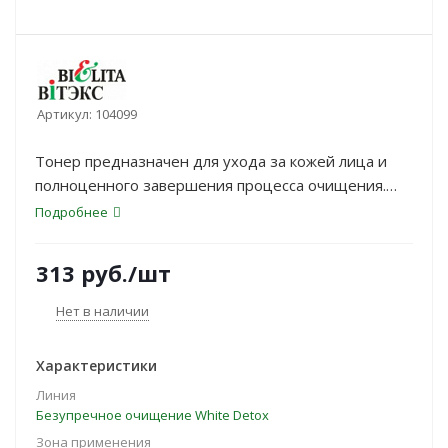
Артикул:
104099
Тонер предназначен для ухода за кожей лица и
полноценного завершения процесса очищения.
<b>Эффективно подготавливает кожу для
Подробнее
последующего ухода</b>. Содержит активные
компоненты, которые интенсивно увлажняют кожу,
313
руб.
/шт
обладают себорегулирующим действием,
улучшают состояние кожи, возвращая лицу
Нет в наличии
здоровый и сияющий вид.
Характеристики
Линия
Безупречное очищение White Detox
Зона применения