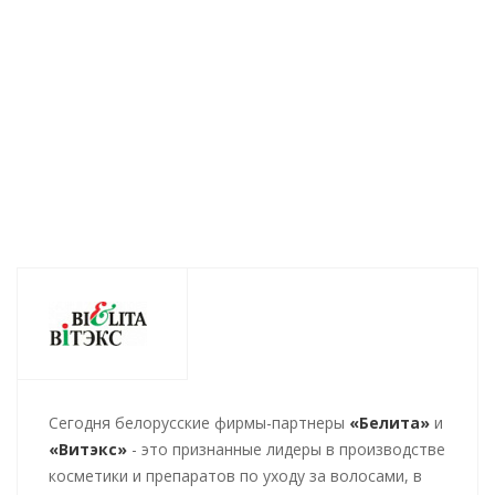
30мл
Есть в наличии (600)
Есть в
Есть в наличии (295)
от
285 руб.
/шт
от
285 руб.
/шт
225
р
Cегодня белорусские фирмы-партнеры
«Белита»
и
«Витэкс»
- это признанные лидеры в производстве
косметики и препаратов по уходу за волосами, в