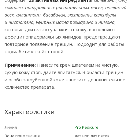
Содержит
23 активных ингредиента
:
мочевина (15%),
комплекс натуральных растительных масел, пчелиный
воск, аллантоин, бисаболол, экстракты календулы
и чистотела, эфирные масла розмарина и лимона
,
которые длительно увлажняют кожу, восполняют
дефицит эпидермальных липидов, предотвращают
повторное появление трещин. Подходит для работы
с «диабетической» стопой
Применение:
Нанесите крем шпателем на чистую,
сухую кожу стоп, дайте впитаться. В области трещин
и особо загрубевшей кожи нанесите дополнительное
количество препарата.
Характеристики
Линия
Pro Pedicure
Зона применения
для ног, для пяток