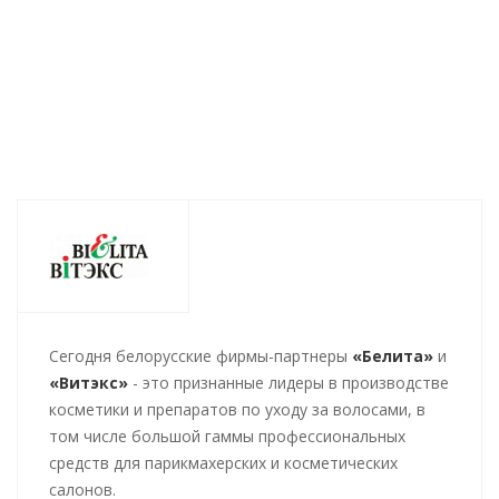
302
руб.
/шт
176
руб.
/шт
127
руб.
/шт
1
Cегодня белорусские фирмы-партнеры
«Белита»
и
«Витэкс»
- это признанные лидеры в производстве
косметики и препаратов по уходу за волосами, в
том числе большой гаммы профессиональных
средств для парикмахерских и косметических
салонов.