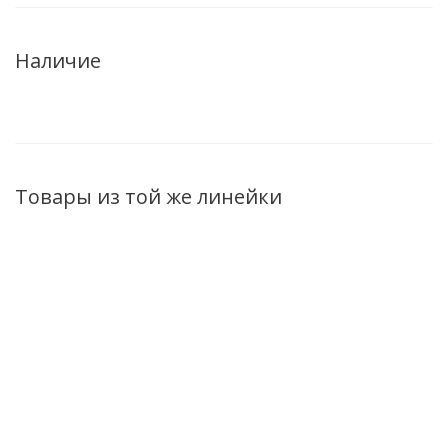
Наличие
Товары из той же линейки
Маска-баттер для рук
Крем-перчатки для
Крем-комп