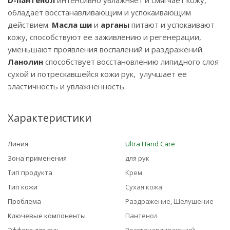
D-пантенол
интенсивно увлажняет и смягчает кожу,
обладает восстанавливающим и успокаивающим
действием.
Масла ши
и
арганы
питают и успокаивают
кожу, способствуют ее заживлению и регенерации,
уменьшают проявления воспалений и раздражений.
Ланолин
способствует восстановлению липидного слоя
сухой и потрескавшейся кожи рук, улучшает ее
эластичность и увлажненность.
Характеристики
Линия
Ultra Hand Care
Зона применения
для рук
Тип продукта
Крем
Тип кожи
Сухая кожа
Проблема
Раздражение, Шелушение
Ключевые компоненты
Пантенол