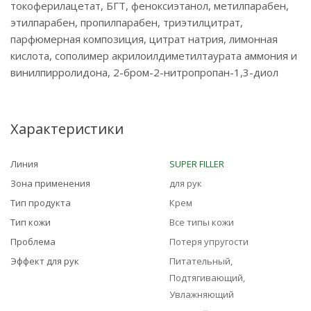
токоферилацетат, БГТ, феноксиэтанол, метилпарабен,
этилпарабен, пропилпарабен, триэтилцитрат,
парфюмерная композиция, цитрат натрия, лимонная
кислота, сополимер акрилоилдиметилтаурата аммония и
винилпирролидона, 2-бром-2-нитропропан-1,3-диол
Характеристики
Линия
SUPER FILLER
Зона применения
для рук
Тип продукта
Крем
Тип кожи
Все типы кожи
Проблема
Потеря упругости
Эффект для рук
Питательный,
Подтягивающий,
Увлажняющий