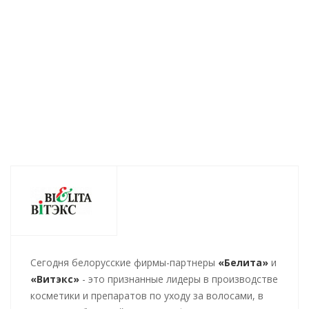
ночь 45мл
ночь 45мл
упругости
ноч
Есть в наличии (83)
Есть в наличии (151)
Есть в 
426
руб.
/шт
460
руб.
/шт
505
ру
Cегодня белорусские фирмы-партнеры
«Белита»
и
«Витэкс»
- это признанные лидеры в производстве
косметики и препаратов по уходу за волосами, в