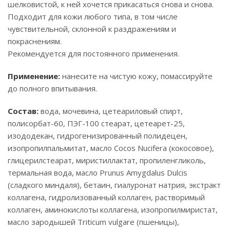
шелковистой, к ней хочется прикасаться снова и снова.
Подходит для кожи любого типа, в том числе
чувствительной, склонной к раздражениям и
покраснениям.
Рекомендуется для постоянного применения.
Применение:
нанесите на чистую кожу, помассируйте
до полного впитывания.
Состав:
вода, мочевина, цетеариловый спирт,
полисорбат-60, ПЭГ-100 стеарат, цетеарет-25,
изододекан, гидрогенизированный полидецен,
изопропилпальмитат, масло Cocos Nucifera (кокосовое),
глицерилстеарат, миристиллактат, пропиленгликоль,
термальная вода, масло Prunus Amygdalus Dulcis
(сладкого миндаля), бетаин, гиалуронат натрия, экстракт
коллагена, гидролизованный коллаген, растворимый
коллаген, аминокислоты коллагена, изопропилмиристат,
масло зародышей Triticum vulgare (пшеницы),