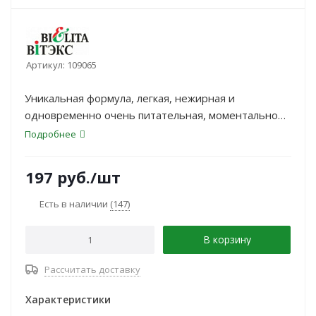
Артикул:
109065
Уникальная формула, легкая, нежирная и
одновременно очень питательная, моментально
дарит коже шелковистую гладкость, мягкость и
Подробнее
восхитительную нежность.
197
руб.
/шт
Есть в наличии
(147)
В корзину
Рассчитать доставку
Характеристики