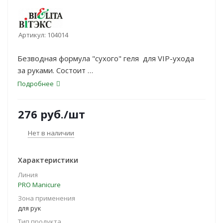
Артикул:
104014
Безводная формула "сухого" геля для VIP-ухода
за руками. Состоит
из 9-ти активных компонентов. Натуральные масла
Подробнее
(авокадо, виноградной
косточки, пшеничных зародышей,
276
руб.
/шт
лаванды) обеспечивают питание,
разглаживание и восстановление гидролипидной
Нет в наличии
мантии кожи. Витамин
Е предупреждает старение кожи. Гель-масло легко
Характеристики
наносится, идеально
Линия
подходит для проведения процедуры массажа.
PRO Manicure
Зона применения
для рук
Тип продукта