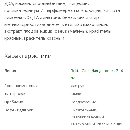
ДЭА, кокамидопропилбетаин, глицерин,
поликватерниум-7, парфюмерная композиция, кислота
лимонная, ЭДТА динатрия, бензиловый спирт,
метилхлоризотиазолинон, метилизотиазолинон,
экстракт плодов Rubus Idaeus (малины), краситель
красный, краситель красный
Характеристики
Линия
Belita Girls. Для девочек 7-10
лет
Зона применения
для рук
Тип продукта
Мыло
Проблема
Раздражение
Эффект для рук
Питательный,
Разглаживающий,
Смягчающий, Увлажняющий