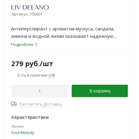
Артикул:
106601
Антиперспирант с ароматом мускуса, сандала,
лимона и водной лилии оказывает надёжную
защиту в течение 24 часов, обеспечивает уход за
Подробнее
кожей, быстро высыхает не оставляет пятен на
одежде.
279
руб.
/шт
Есть в наличии
(38)
В корзину
Рассчитать доставку
Характеристики
Линия
Soul Melody