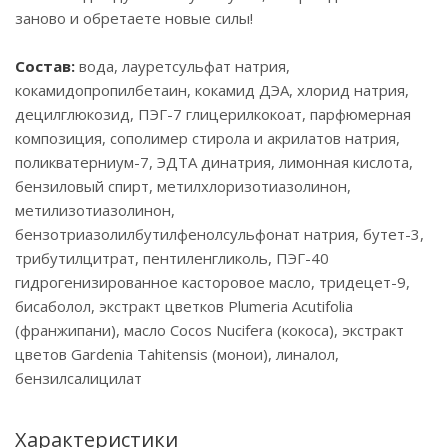
заново и обретаете новые силы!
Состав:
вода, лауретсульфат натрия,
кокамидопропилбетаин, кокамид ДЭА, хлорид натрия,
децилглюкозид, ПЭГ-7 глицерилкокоат, парфюмерная
композиция, сополимер стирола и акрилатов натрия,
поликватерниум-7, ЭДТА динатрия, лимонная кислота,
бензиловый спирт, метилхлоризотиазолинон,
метилизотиазолинон,
бензотриазолилбутилфенолсульфонат натрия, бутет-3,
трибутилцитрат, пентиленгликоль, ПЭГ-40
гидрогенизированное касторовое масло, тридецет-9,
бисаболол, экстракт цветков Plumeria Acutifolia
(франжипани), масло Cocos Nucifera (кокоса), экстракт
цветов Gardenia Tahitensis (монои), линалол,
бензилсалицилат
Характеристики