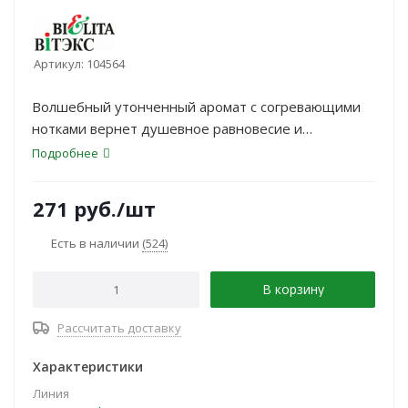
Артикул:
104564
Волшебный утонченный аромат с согревающими
нотками вернет душевное равновесие и
ощущение умиротворенности. Насладитесь
Подробнее
изысканным ритуалом красоты, укрывшись от
хаоса повседневности!
271
руб.
/шт
Есть в наличии
(524)
В корзину
Рассчитать доставку
Характеристики
Линия