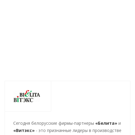
АПТЕКАРЬ 100мл
против перхоти
против
150мл (без
выпадения
Есть в наличии (1233)
коробки)
волос 150м
(без коробки
Нет в наличии
Нет в нали
166
руб.
/шт
162
руб.
/шт
83
руб.
/ш
Cегодня белорусские фирмы-партнеры
«Белита»
и
«Витэкс»
- это признанные лидеры в производстве