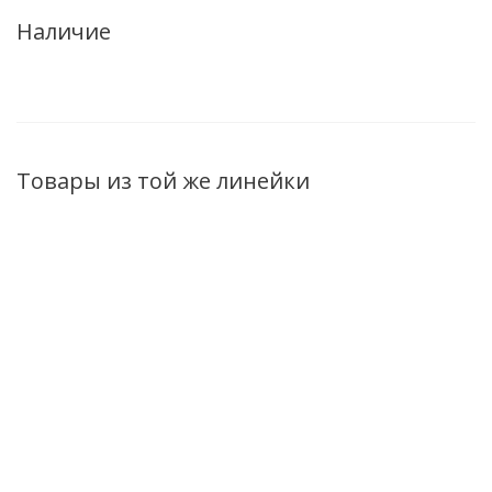
Наличие
Товары из той же линейки
ХИТ
Размягчающий крем
Шампунь
Шампунь
против сухих мозолей
АПТЕКАРЬ
АПТЕКАРЬ