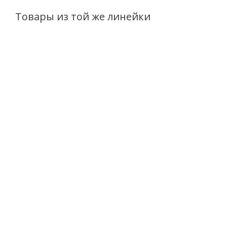
Товары из той же линейки
Пенка очищающая для купания с
Пенка очищающая
алоэ,чередой и ромашкой Belita
перед сном с ма
baby 300мл
Belita bab
Есть в наличии (33)
Нет в 
274
руб.
/шт
274
руб