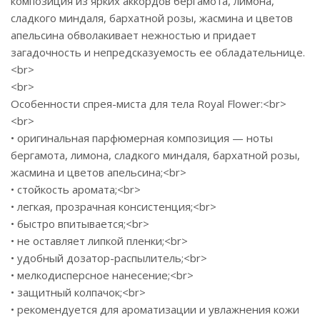
композиция из ярких аккордов бергамота, лимона,
сладкого миндаля, бархатной розы, жасмина и цветов
апельсина обволакивает нежностью и придает
загадочность и непредсказуемость ее обладательнице.
<br>
<br>
Особенности спрея-миста для тела Royal Flower:<br>
<br>
• оригинальная парфюмерная композиция — ноты
бергамота, лимона, сладкого миндаля, бархатной розы,
жасмина и цветов апельсина;<br>
• стойкость аромата;<br>
• легкая, прозрачная консистенция;<br>
• быстро впитывается;<br>
• не оставляет липкой пленки;<br>
• удобный дозатор-распылитель;<br>
• мелкодисперсное нанесение;<br>
• защитный колпачок;<br>
• рекомендуется для ароматизации и увлажнения кожи