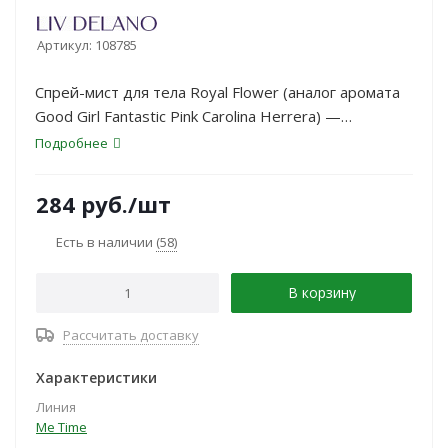
Артикул:
108785
Спрей-мист для тела Royal Flower (аналог аромата
Good Girl Fantastic Pink Carolina Herrera) —
женственный и притягательный аромат для
Подробнее
изысканных, уверенных в себе, обворожительных
леди.
284
руб.
/шт
Есть в наличии
(58)
В корзину
Рассчитать доставку
Характеристики
Линия
Me Time