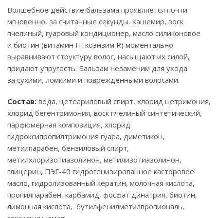
Волшебное действие бальзама проявляется почти
мгновенно, за считанные секунды. Кашемир, воск
пчелиный, гуаровый кондиционер, масло силиконовое
и биотин (витамин Н, коэнзим R) моментально
выравнивают структуру волос, насыщают их силой,
придают упругость. Бальзам незаменим для ухода
за сухими, ломкими и поврежденными волосами.
Состав:
вода, цетеариловый спирт, хлорид цетримония,
хлорид бегентримония, воск пчелиный синтетический,
парфюмерная композиция, хлорид
гидроксипропилтримония гуара, диметикон,
метилпарабен, бензиловый спирт,
метилхлоризотиазолинон, метилизотиазолинон,
глицерин, ПЭГ-40 гидрогенизированное касторовое
масло, гидролизованный кератин, молочная кислота,
пропилпарабен, карбамид, фосфат динатрия, биотин,
лимонная кислота, бутилфенилметилпропиональ,