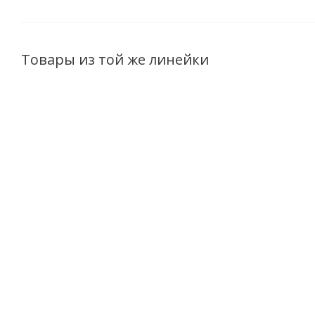
Товары из той же линейки
Маска для волос MARKELL
Шампунь дл
Protection Program Термозащита
Protection Pro
290мл
Нет в наличии
Не
349
руб.
/шт
297