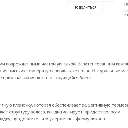
Ц
Поделиться
д
о
ами повреждёнными частой укладкой. Запатентованный компл
ия высоких температур при укладке волос. Натуральные мас
е придавая им мягкость и струящийся блеск.
итную пленочку, которая обеспечивает эффективную термоз
ляет структуру волоса, кондиционирует, придает волосам
кладку, продолжительно удерживает форму локона.