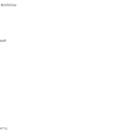
 волосы
ные
ита,