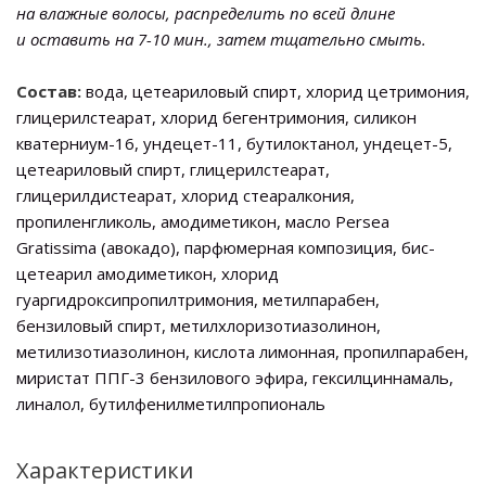
на влажные волосы, распределить по всей длине
и оставить на 7-10 мин., затем тщательно смыть.
Состав:
вода, цетеариловый спирт, хлорид цетримония,
глицерилстеарат, хлорид бегентримония, силикон
кватерниум-16, ундецет-11, бутилоктанол, ундецет-5,
цетеариловый спирт, глицерилстеарат,
глицерилдистеарат, хлорид стеаралкония,
пропиленгликоль, амодиметикон, масло Persea
Gratissima (авокадо), парфюмерная композиция, бис-
цетеарил амодиметикон, хлорид
гуаргидроксипропилтримония, метилпарабен,
бензиловый спирт, метилхлоризотиазолинон,
метилизотиазолинон, кислота лимонная, пропилпарабен,
миристат ППГ-3 бензилового эфира, гексилциннамаль,
линалол, бутилфенилметилпропиональ
Характеристики