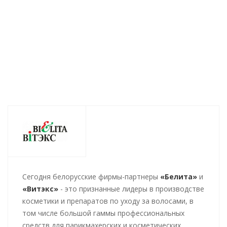
фиксации 200мл
Нет в наличии
Нет в наличии
Нет в наличии
148
руб.
/шт
146
руб.
/шт
148
руб.
/шт
Cегодня белорусские фирмы-партнеры
«Белита»
и
«Витэкс»
- это признанные лидеры в производстве
косметики и препаратов по уходу за волосами, в
том числе большой гаммы профессиональных
средств для парикмахерских и косметических