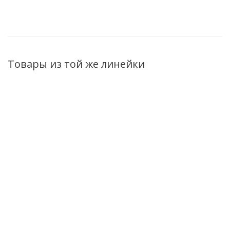
Товары из той же линейки
Пена для укладки
Крем-шампунь
Бальзам-маска
окрашенных
для окрашенных
для окрашенных
волос Color Care
волос Color Care
волос Color Care
суперсильной
400мл
350мл