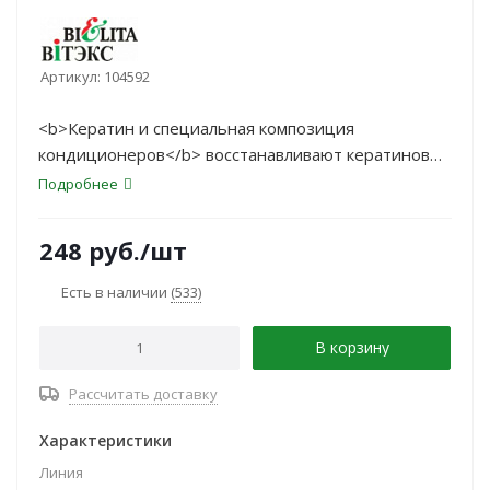
Артикул:
104592
<b>Кератин и специальная композиция
кондиционеров</b> восстанавливают кератиновый
слой волос, полируют волосы, уменьшают
Подробнее
ломкость, придавая им дополнительную силу
и упругость.
248
руб.
/шт
Есть в наличии
(533)
В корзину
Рассчитать доставку
Характеристики
Линия