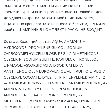
Выдержите еще 10 мин. Смывание По истечении
времени окрашивания промойте волосы теплой водой
до удаления краски. Затем вымойте их шампунем,
тщательно прополосните и нанесите бальзам, 2-5 минут
смойте. ШАМПУНЬ В КОМПЛЕКТ КРАСКИ НЕ ВХОДИТ.
Состав:
Красящий состав: AQUA, AMMONIUM
HYDROXYDE, PROPYLENE GLYCOL, SODIUM
CARBOXYMETHYLCELLULOSE, PEG-12 DIMETHICONE,
GLYCERIN, SODIUM SULFITE, PARFUM, CITRONELLOL,
LINALOOL, ASCORBIC ACID, DISODIUM EDTA,
PANTHENOL, OLEA EUROPAEA (OLIVE) FRUIT OIL, PEG-7
GLYCERYL COCOATE, DYES: +/- P-PHENYLENEDIAMINE, 2-
4-DIAMINOPHENOXYETHANOL HCI, M-AMINOPHENOL, 4-
AMINO-2-HYDROXYTOLUENE, RESORCINOL, P-
AMINOPHENOL, 4-CHLORORESORCINOL, 2-
METHYLRESORCINOL. Окислитель: AQUA, HYDROGEN
PEROXIDE, CETEARYL ALCOHOL, CETEARETH-25,