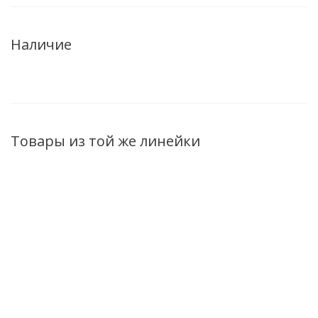
Наличие
Товары из той же линейки
Ванночка для купания
Масло
Крем детский