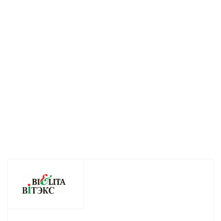
Витэкс Мама и
ухаживающее
Мама и Малыш 
малыш Сладкий сон с
детское Мама и
D-пантенолом и
ромашкой и чередой
Малыш с
ромашкой 75 мл
300 мл
лавандой и
Нет в наличи
персиковым
Есть в наличии (45)
маслом 100 мл
Нет в наличии
205
руб.
/шт
187
руб.
/шт
173
руб.
/шт