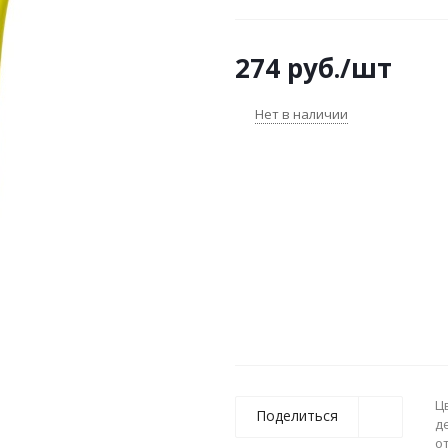
274
руб.
/шт
Нет в наличии
Ц
Поделиться
д
о