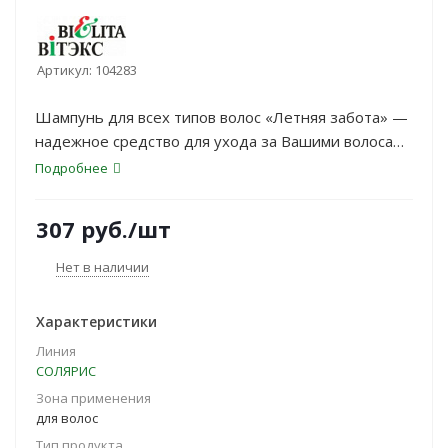
Артикул:
104283
Шампунь для всех типов волос «Летняя забота» —
надежное средство для ухода за Вашими волосами
в жаркое время года. <br>
Подробнее
КОМПЛЕКС КОНДИЦИОНИРУЮЩИХ ДОБАВОК в
комбинации с УФ-фильтром обеспечивает
307
руб.
/шт
эффективный уход за волосами, восстанавливает,
защищает и придает им блеск и сияние. <br>
Нет в наличии
Характеристики
Линия
СОЛЯРИС
Зона применения
для волос
Тип продукта