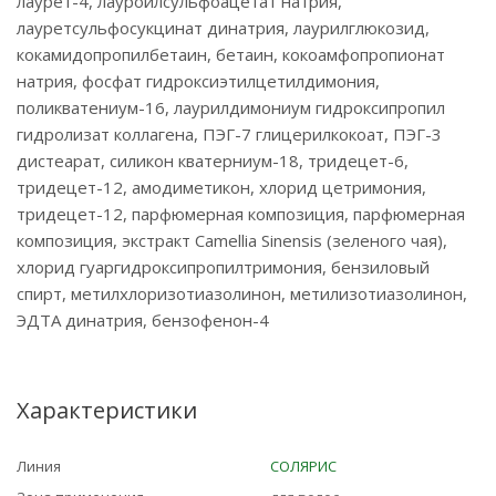
лаурет-4, лауроилсульфоацетат натрия,
лауретсульфосукцинат динатрия, лаурилглюкозид,
кокамидопропилбетаин, бетаин, кокоамфопропионат
натрия, фосфат гидроксиэтилцетилдимония,
поликватениум-16, лаурилдимониум гидроксипропил
гидролизат коллагена, ПЭГ-7 глицерилкокоат, ПЭГ-3
дистеарат, силикон кватерниум-18, тридецет-6,
тридецет-12, амодиметикон, хлорид цетримония,
тридецет-12, парфюмерная композиция, парфюмерная
композиция, экстракт Camellia Sinensis (зеленого чая),
хлорид гуаргидроксипропилтримония, бензиловый
спирт, метилхлоризотиазолинон, метилизотиазолинон,
ЭДТА динатрия, бензофенон-4
Характеристики
Линия
СОЛЯРИС