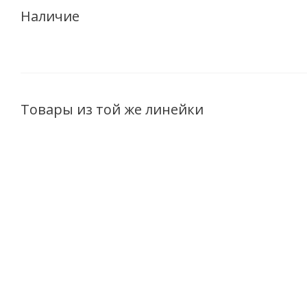
Наличие
Товары из той же линейки
Шампунь для мужчин
Шампунь для мужчин
Masstige MAN
Masstige MAN