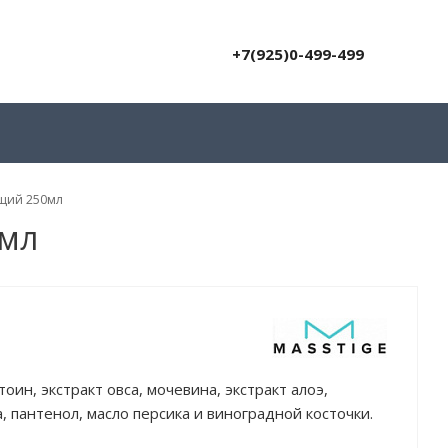
+7(925)0-499-499
щий 250мл
0мл
оин, экстракт овса, мочевина, экстракт алоэ,
а, пантенол, масло персика и виноградной косточки.