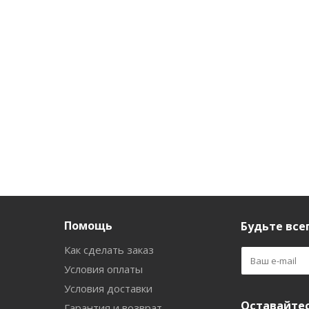
SPORT ATTACK
SPICY KICK 200мл
TEMPTATION
200мл
Нет в наличии
Нет в на
Нет в наличии
244
руб.
/шт
197
руб.
/шт
197
руб.
Помощь
Будьте всег
Как сделать заказ
Условия оплаты
Условия доставки
Оставайтес
Гарантия и возврат