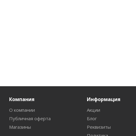
Экстремальная свежесть
Укрепляющий 250мл
250мл
Нет в наличии
Нет в наличии
273
руб.
/шт
273
руб.
/шт
Компания
Информация
О компании
Акции
Публичная оферта
Блог
Магазины
Реквизиты
Политика