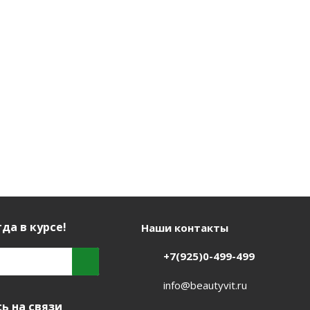
 200мл
личии
/шт
да в курсе!
Наши контакты
+7(925)0-499-499
info@beautyvit.ru
ь на связи