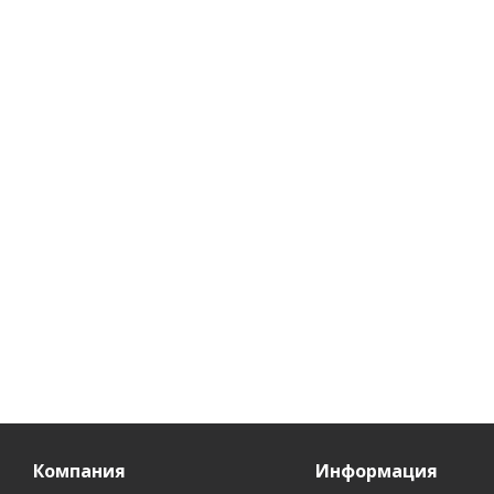
Маска для волос 7
Шампунь
масел питательная
мицеллярный 7 масел
Интенсивное
Интенсивное
восстановление
восстановление
п
200мл
250мл
Есть в наличии (95)
Есть в наличии (79)
301
руб.
/шт
295
руб.
/шт
Компания
Информация