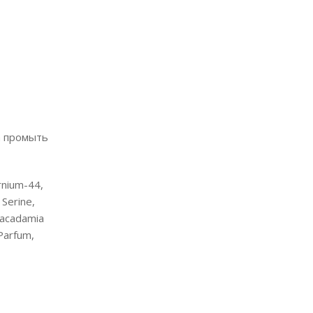
а промыть
rnium-44,
 Serine,
 Macadamia
 Parfum,