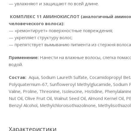
— увлажняют и защищают по всей длине.
КОМПЛЕКС 11 АМИНОКИСЛОТ (аналогичный аминоки
человеческого волоса):
— «ремонтирует» поверхностные повреждения;
— укрепляет структуру волос;
— препятствует вымыванию пигмента из стержня волоса
Применение:
Нанести на влажные волосы, слегка помас
водой.
Состав:
Aqua, Sodium Laureth Sulfate, Cocamidopropyl Bet
Polyquaternium-67, Sunfloweroyl Methylglucamide, Sodium PCA,
Valine, Proline, Threonine, Isoleucine, Histidine, Phenylalani
Nut Oil, Olive Fruit Oil, Walnut Seed Oil, Almond Kernel Oi
Benzyl Alcohol, Methylchloroisothiazolinone, Methylisothiazolin
Характеристики