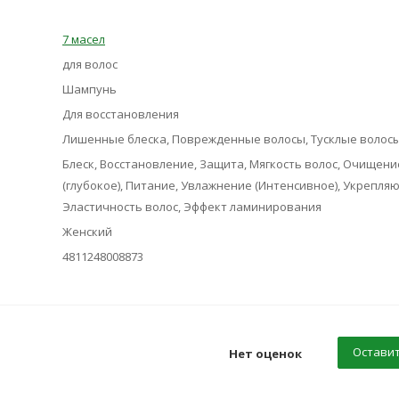
7 масел
для волос
Шампунь
Для восстановления
Лишенные блеска, Поврежденные волосы, Тусклые волос
Блеск, Восстановление, Защита, Мягкость волос, Очищени
(глубокое), Питание, Увлажнение (Интенсивное), Укрепля
Эластичность волос, Эффект ламинирования
Женский
4811248008873
Оставит
Нет оценок