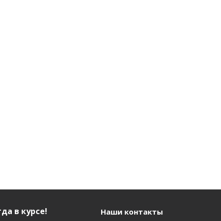
бор 7
Подарочный
ярный
набор 7 масел
ьзам-
(Мицеллярный
)
шампунь,
Бальзам-
ии (7)
филлер)
Нет в наличии
шт
601
руб.
/шт
да в курсе!
Наши контакты