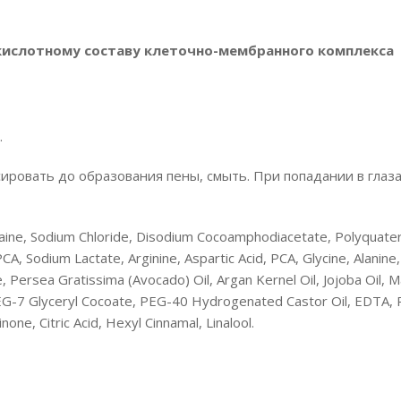
слотному составу клеточно-мембранного комплекса
.
сировать до образования пены, смыть. При попадании в глаз
aine, Sodium Chloride, Disodium Cocoamphodiacetate, Polyquate
 Sodium Lactate, Arginine, Aspartic Acid, PCA, Glycine, Alanine,
ne, Persea Gratissima (Avocado) Oil, Argan Kernel Oil, Jojoba Oil,
l, PEG-7 Glyceryl Cocoate, PEG-40 Hydrogenated Castor Oil, EDTA,
one, Citric Acid, Hexyl Cinnamal, Linalool.