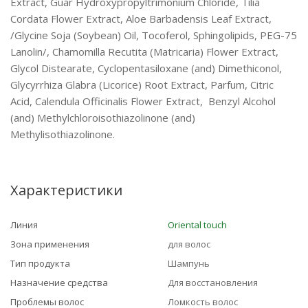
Extract, Guar Hydroxypropyltrimonium Chloride, Tilia
Cordata Flower Extract, Aloe Barbadensis Leaf Extract,
/Glycine Soja (Soybean) Oil, Tocoferol, Sphingolipids, PEG-75
Lanolin/, Chamomilla Recutita (Matricaria) Flower Extract,
Glycol Distearate, Cyclopentasiloxane (and) Dimethiconol,
Glycуrrhiza Glabra (Licorice) Root Extract, Parfum, Citric
Acid, Calendula Officinalis Flower Extract, Benzyl Alcohol
(and) Methylchloroisothiazolinone (and)
Methylisothiazolinone.
Характеристики
Линия
Oriental touch
Зона применения
для волос
Тип продукта
Шампунь
Назначение средства
Для восстановления
Проблемы волос
Ломкость волос