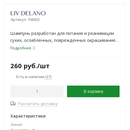
Артикул:
106925
Шампунь разработан для питания и реанимации
сухих, ослабленных, поврежденных окрашиванием,
завивкой или горячими инструментами волос.
Подробнее
260
руб.
/шт
Есть в наличии
(37)
В корзину
Рассчитать доставку
Характеристики
Линия