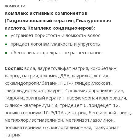
ломкости.
Комплекс активных компонентов
(Гидролизованный кератин, Гиалуроновая
кислота, Комплекс кондиционеров):
устраняет пористость и ломкость волос
придает локонам гладкость и упругость
обеспечивает прекрасное расчесывание
Состав:
вода, лауретсульфат натрия, кокобетаин,
хлорид натрия, кокамид ДЭА, лаурилглюкозид,
кокамидопропилбетаин, ПЭГ-7 глицерилкокоат,
гликольдистеарат, лаурет-4, кокамидопропилбетаин,
гидролизованный кератин, парфюмерная композиция,
силикон кватерниум-18, тридецет-6, тридецет-12,
поликватерниум-10, ЭДТА динатрия, бензиловый спирт,
метилхлоризотиазолинон, метилизотиазолинон,
поликватерниум-67, кислота лимонная, гиалуронат
натрия