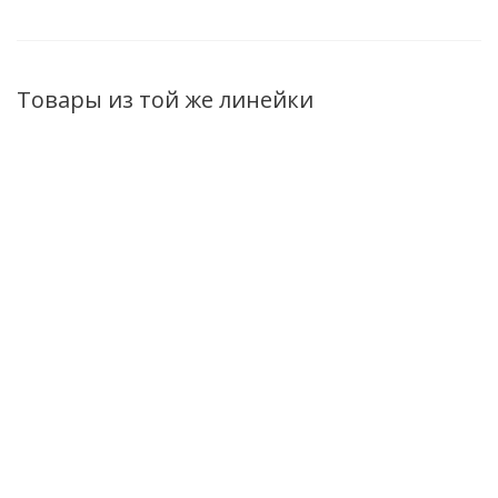
Товары из той же линейки
Шампунь Сила
Бальзам для волос Сила
Гиалурона Кератиновое
Гиалурона Кератиновое
выпрямление с
разглаживание с гиалуроном
гиалуроном 500мл
300мл
Есть в наличии (23)
Есть в наличии (44)