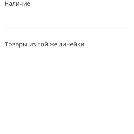
Наличие
Товары из той же линейки
ХИТ
ХИТ
Шампунь Термальная
Бальзам Термальная
реконструкция волос Сила
реконструкция волос Сила
Гиалурона с маслом чиа и
Гиалурона с маслом чиа и