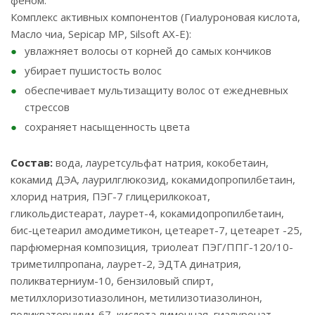
феном.
Комплекс активных компонентов (Гиалуроновая кислота,
Масло чиа, Sepicap MP, Silsoft AX-Е):
увлажняет волосы от корней до самых кончиков
убирает пушистость волос
обеспечивает мультизащиту волос от ежедневных
стрессов
сохраняет насыщенность цвета
Состав:
вода, лауретсульфат натрия, кокобетаин,
кокамид ДЭА, лаурилглюкозид, кокамидопропилбетаин,
хлорид натрия, ПЭГ-7 глицерилкокоат,
гликольдистеарат, лаурет-4, кокамидопропилбетаин,
бис-цетеарил амодиметикон, цетеарет-7, цетеарет -25,
парфюмерная композиция, триолеат ПЭГ/ППГ-120/10-
триметилпропана, лаурет-2, ЭДТА динатрия,
поликватерниум-10, бензиловый спирт,
метилхлоризотиазолинон, метилизотиазолинон,
поликватерниум-67, кислота лимонная, гиалуронат