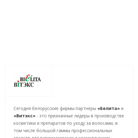
гиалуроном 500мл
гиалуроном 300мл
Есть в наличии (29)
Есть в наличии (44)
438
руб.
/шт
362
руб.
/шт
Cегодня белорусские фирмы-партнеры
«Белита»
и
«Витэкс»
- это признанные лидеры в производстве
косметики и препаратов по уходу за волосами, в
том числе большой гаммы профессиональных
средств для парикмахерских и косметических