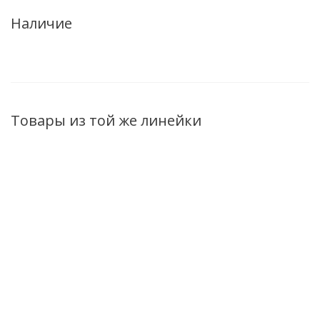
Наличие
Товары из той же линейки
ХИТ
ХИТ
ХИТ
Себорегулирующий
Себорегулирующая
Энзимный
Спрей-уход 15в1 для
укрепляющия
пилинг дл