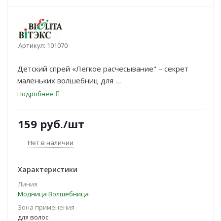
Артикул:
101070
Детский спрей «Легкое расчесывание" – секрет
маленьких волшебниц для
необыкновенной красоты и здоровья волос.
Подробнее
Словно по взмаху волшебной
палочки, маленькая модница превращается в
159
руб.
/шт
настоящую принцессу.
Нет в наличии
Характеристики
Линия
Модница Волшебница
Зона применения
для волос