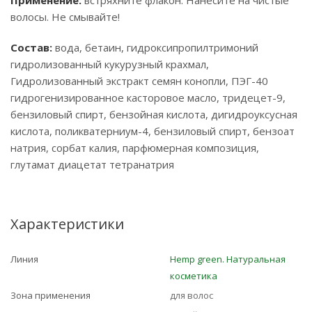
Применение:
встряхните флакон. Нанесите на чистые
волосы. Не смывайте!
Состав:
вода, бетаин, гидроксипропилтримоний
гидролизованный кукурузный крахмал,
Гидролизованный экстракт семян конопли, ПЭГ-40
гидрогенизированное касторовое масло, тридецет-9,
бензиловый спирт, бензойная кислота, дигидроуксусная
кислота, поликватерниум-4, бензиловый спирт, бензоат
натрия, сорбат калия, парфюмерная композиция,
глутамат диацетат тетранатрия
Характеристики
Линия
Hemp green. Натуральная
косметика
Зона применения
для волос