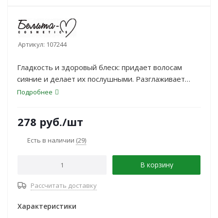
Артикул:
107244
Гладкость и здоровый блеск: придает волосам
сияние и делает их послушными. Разглаживает
кутикулу волос и восстанавливает естественный
Подробнее
рН-баланс. Жизненная сила и эластичность.
278
руб.
/шт
Есть в наличии
(29)
В корзину
Рассчитать доставку
Характеристики