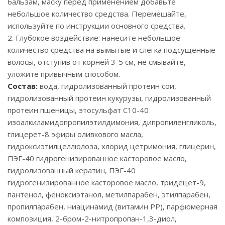
бальзам, маску перед применением добавьте
небольшое количество средства. Перемешайте,
используйте по инструкции основного средства.
2. Глубокое воздействие: нанесите небольшое
количество средства на вымытые и слегка подсущенные
волосы, отступив от корней 3-5 см, не смывайте,
уложите привычным способом.
Состав:
вода, гидролизованный протеин сои,
гидролизованный протеин кукурузы, гидролизованный
протеин пшеницы, этосульфат C10-40
изоалкиламидопропилэтилдимония, дипропиленгликоль,
глицерет-8 эфиры оливкового масла,
гидроксиэтилцеллюлоза, хлорид цетримония, глицерин,
ПЭГ-40 гидрогенизированное касторовое масло,
гидролизованный кератин, ПЭГ-40
гидрогенизированное касторовое масло, тридецет-9,
пантенол, феноксиэтанол, метилпарабен, этилпарабен,
пропилпарабен, ниацинамид (витамин РР), парфюмерная
композиция, 2-бром-2-нитропропан-1,3-диол,