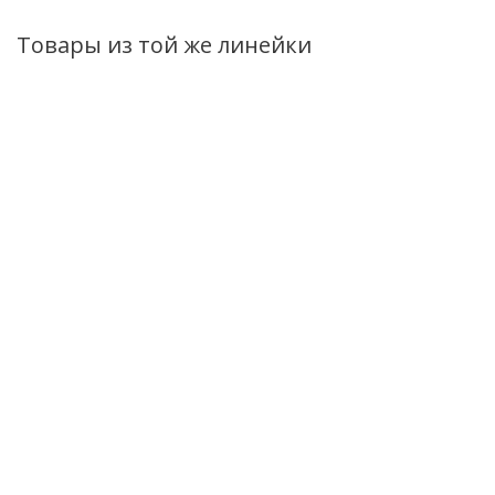
Товары из той же линейки
Бальзам-маска
Бустер-концентрат для
Шампунь
для волос
восстановление и
Бессульфатны
Revivor PRO
питания волос Revivor
Revivor PRO
Salon Hair
PRO Salon Hair 100мл
Salon Hair
Восстановление
Протеиновое
Есть в наличии (117)
и питание 200мл
укрепление
300мл
Нет в наличии
Нет в налич