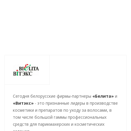
Нет в наличии
520
руб.
/шт
735
руб.
/шт
602
руб.
/шт
8
Cегодня белорусские фирмы-партнеры
«Белита»
и
«Витэкс»
- это признанные лидеры в производстве
косметики и препаратов по уходу за волосами, в
том числе большой гаммы профессиональных
средств для парикмахерских и косметических