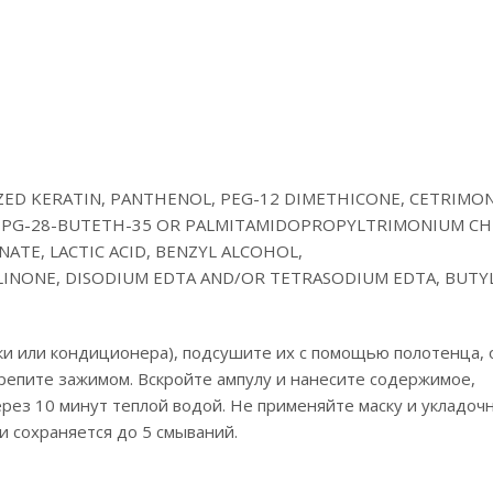
YZED KERATIN, PANTHENOL, PEG-12 DIMETHICONE, CETRIMO
 PPG-28-BUTETH-35 OR PALMITAMIDOPROPYLTRIMONIUM CH
TE, LACTIC ACID, BENZYL ALCOHOL,
INONE, DISODIUM EDTA AND/OR TETRASODIUM EDTA, BUTY
ки или кондиционера), подсушите их с помощью полотенца, 
репите зажимом. Вскройте ампулу и нанесите содержимое,
ерез 10 минут теплой водой. Не применяйте маску и укладоч
и сохраняется до 5 смываний.