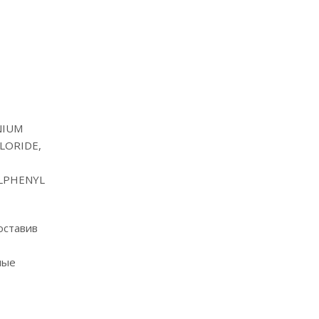
NIUM
LORIDE,
LPHENYL
оставив
ные