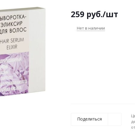
259
руб.
/шт
Нет в наличии
Ц
Поделиться
д
о