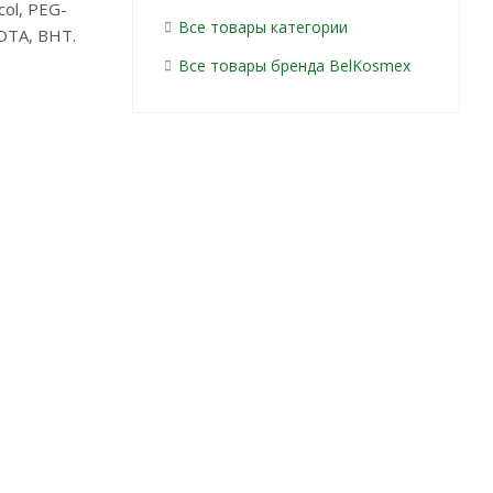
col, PEG-
Все товары категории
EDTA, BHT.
Все товары бренда BelKosmex