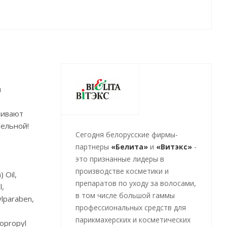
н
ливают
тельной!
Cегодня белорусские фирмы-
партнеры
«Белита»
и
«Витэкс»
-
это признанные лидеры в
производстве косметики и
 Oil,
препаратов по уходу за волосами,
l,
в том числе большой гаммы
ylparaben,
профессиональных средств для
парикмахерских и косметических
sopropyl