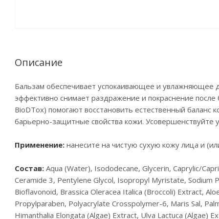
Описание
Бальзам обеспечивает успокаивающее и увлажняющее д
эффективно снимает раздражение и покраснение после б
BioDTox) помогают восстановить естественный баланс к
барьерно-защитные свойства кожи. Усовершенствуйте ух
Применение:
нанесите на чистую сухую кожу лица и (ил
Состав:
Aqua (Water), Isododecane, Glycerin, Caprylic/Capr
Ceramide 3, Pentylene Glycol, Isopropyl Myristate, Sodium 
Bioflavonoid, Brassica Oleracea Italica (Broccoli) Extract, 
Propylparaben, Polyacrylate Crosspolymer-6, Maris Sal, Palm
Himanthalia Elongata (Algae) Extract, Ulva Lactuca (Algae) Ex