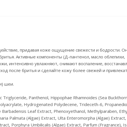
ействие, придавая коже ощущение свежести и бодрости. О
ритья. Активные компоненты (Д-пантенол, масло облепихи,
ожи, интенсивно увлажняют, снимают воспаление, восстанав
од после бритья и сделайте кожу более свежей и привлека
и) шеи.
ic Triglyceride, Panthenol, Hippophae Rhamnoides (Sea Buckthorn)
Polyacrylate, Hydrogenated Polydecene, Trideceth-6, Propanedio
Aloe Barbadensis Leaf Extract, Phenoxyethanol, Methylparaben, Eth
aria Palmata (Algae) Extract, Ulta Enteromorpha (Algae) Extract,
tract, Porphyra Umbilicalis (Algae) Extract, Parfum (Fragrance), I