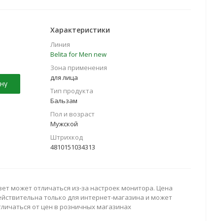
Характеристики
Линия
Belita for Men new
Зона применения
для лица
ну
Тип продукта
Бальзам
Пол и возраст
Мужской
Штрихкод
4810151034313
вет может отличаться из-за настроек монитора. Цена
ействительна только для интернет-магазина и может
тличаться от цен в розничных магазинах