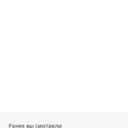
Крем для лица MENS
Шампунь-кондиционер д
CLUB для всех типов
типов волос MENS C
кожи Ежедневный уход
Свежесть и укрепление
75мл
Есть в наличии (1
Есть в наличии (55)
174
руб.
/шт
275
руб.
/шт
Ранее вы смотрели