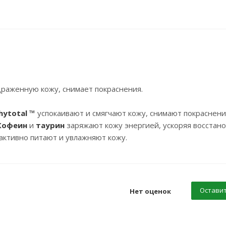
драженную кожу, снимает покраснения.
ytotal ™
успокаивают и смягчают кожу, снимают покраснени
Кофеин
и
таурин
заряжают кожу энергией, ускоряя восстан
активно питают и увлажняют кожу.
Оставит
Нет оценок