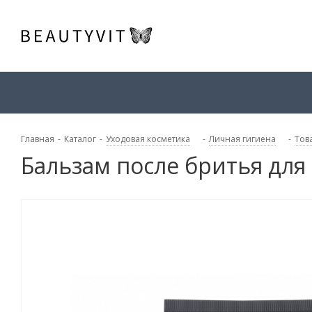
Главная
-
Каталог
-
Уходовая косметика
-
Личная гигиена
-
Тов
Бальзам после бритья дл