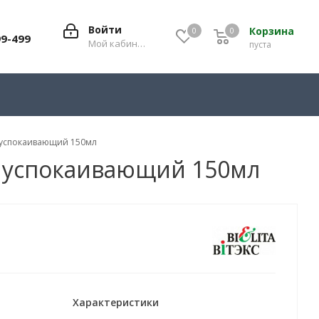
Войти
Корзина
0
0
0
99-499
Мой кабинет
пуста
B успокаивающий 150мл
B успокаивающий 150мл
Характеристики