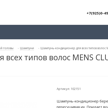
+7(925)0-4
ей головы
-
Шампуни
-
Шампунь-кондиционер для всех типов волос 
 всех типов волос MENS CL
Артикул:
102151
Шампунь-кондиционер береж
пересушивая их. Придает вол