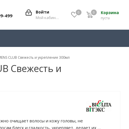
Войти
Корзина
0
0
0
99-499
Мой кабинет
пуста
MENS CLUB Свежесть и укрепление 300мл
UB Свежесть и
но очищает волосы и кожу головы, не
осам блеск и гладкость, укрепляет, делает их