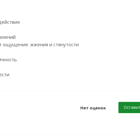
действие
палений
ает ощущения жжения и стянутости
ичность
ести
Оставит
Нет оценок