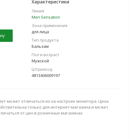
Характеристики
Линия
Men Sensation
Зона применения
для лица
ну
Тип продукта
Бальзам
Пол и возраст
Мужской
Штрихкод
4813406009197
вет может отличаться из-за настроек монитора. Цена
ействительна только для интернет-магазина и может
тличаться от цен в розничных магазинах