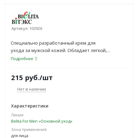
Артикул:
103926
Специально разработанный крем для
ухода за мужской кожей. Обладает легкой,
нежирной текстурой, отлично
Подробнее
впитывается. Обладает широким
высокотехнологичным спектром действия.
215
руб.
/шт
Обеспечивает общий успокаивающий, защитный
эффект, нейтрализует раздражение.
Нет в наличии
Характеристики
Линия
Belita For Men «Основной уход»
Зона применения
для лица