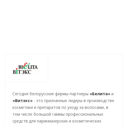
272
руб.
/шт
396
руб.
/шт
265
ру
Cегодня белорусские фирмы-партнеры
«Белита»
и
«Витэкс»
- это признанные лидеры в производстве
косметики и препаратов по уходу за волосами, в
том числе большой гаммы профессиональных
средств для парикмахерских и косметических