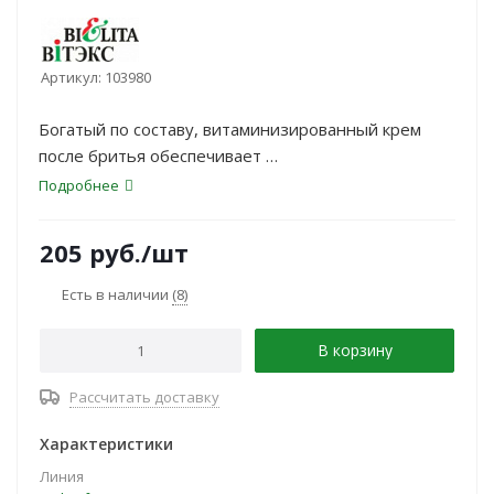
Артикул:
103980
Богатый по составу, витаминизированный крем
после бритья обеспечивает
тройное действие: натуральные масла питают и
Подробнее
разглаживают кожу,
противовоспалительный комплекс успокаивает и
205
руб.
/шт
снимает раздражение, а
сорбитол увлажняет и освежает. Крем великолепно
Есть в наличии
(8)
повышает тонус кожи и ее
эластичность. Лучше всего подходит для
В корзину
использования в холодное время
года.
Рассчитать доставку
Характеристики
Линия