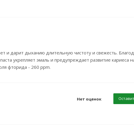
лет и дарит дыханию длительную чистоту и свежесть. Благо
 паста укрепляет эмаль и предупреждает развитие кариеса н
оля фторида - 260 ppm.
Оставит
Нет оценок