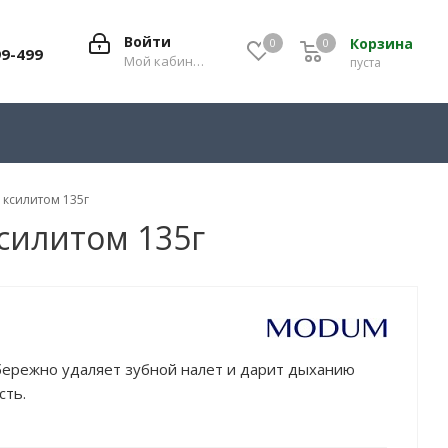
Войти
Корзина
0
0
0
99-499
Мой кабинет
пуста
 ксилитом 135г
ксилитом 135г
 бережно удаляет зубной налет и дарит дыханию
сть.