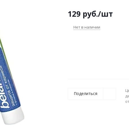
129
руб.
/шт
Нет в наличии
Ц
Поделиться
д
о