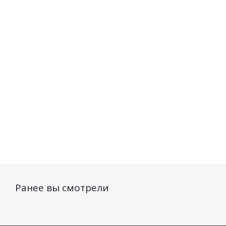
Зубная паста BELAMED
Зубная паста BELAMED 
Формула защиты с
зубов и десен с экстракт
активным кальцием 135г
и коры дуба 135г
Нет в наличии
Нет в наличи
129
руб.
/шт
128
руб.
/шт
Ранее вы смотрели