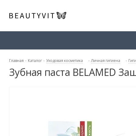
Главная
-
Каталог
-
Уходовая косметика
-
Личная гигиена
-
Гиг
Зубная паста BELAMED Защ