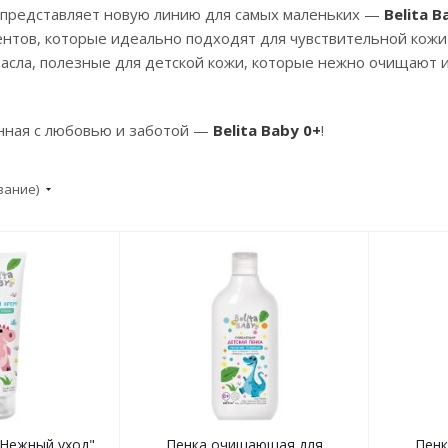
 представляет новую линию для самых маленьких —
Belita B
нтов, которые идеально подходят для чувствительной кожи
масла, полезные для детской кожи, которые нежно очищают
анная с любовью и заботой —
Belita Baby 0+
!
вание)
"Нежный уход"
Пенка очищающая для
Пен