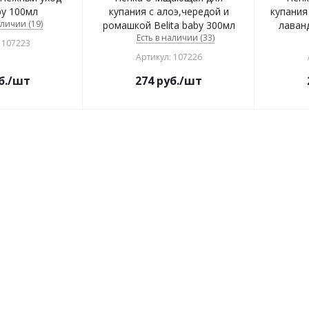
by 100мл
купания с алоэ,чередой и
купания
аличии (19)
ромашкой Belita baby 300мл
лаванд
Есть в наличии (33)
 107223
Артикул: 107226
б.
/шт
274
руб.
/шт