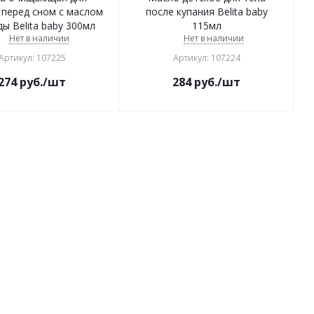
 перед сном с маслом
после купания Belita baby
ы Belita baby 300мл
115мл
Нет в наличии
Нет в наличии
Артикул: 107225
Артикул: 107224
274
руб.
/шт
284
руб.
/шт