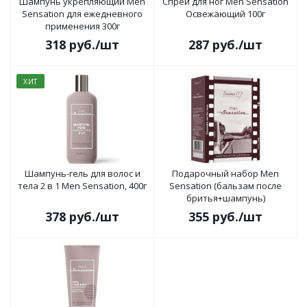
Шампунь укрепляющий Men
Спрей для ног Men Sensation
Sensation для ежедневного
Освежающий 100г
применения 300г
318
руб.
/шт
287
руб.
/шт
ХИТ
Шампунь-гель для волос и
Подарочный набор Men
тела 2 в 1 Men Sensation, 400г
Sensation (бальзам после
бритья+шампунь)
378
руб.
/шт
355
руб.
/шт