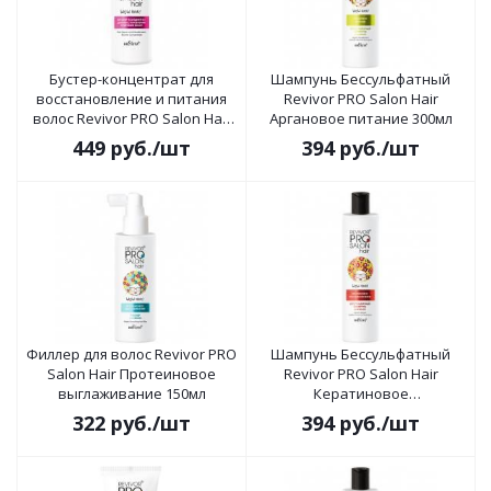
Бустер-концентрат для
Шампунь Бессульфатный
восстановление и питания
Revivor PRO Salon Hair
волос Revivor PRO Salon Hair
Аргановое питание 300мл
100мл
449
руб.
/шт
394
руб.
/шт
Филлер для волос Revivor PRO
Шампунь Бессульфатный
Salon Hair Протеиновое
Revivor PRO Salon Hair
выглаживание 150мл
Кератиновое
восстановление 300мл
322
руб.
/шт
394
руб.
/шт