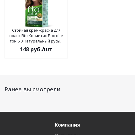
Стойкая крем-краска для
волос Fito Косметик Fitocolor
тон 6.0 Натуральный русый
115мл
148
руб.
/шт
Ранее вы смотрели
Компания