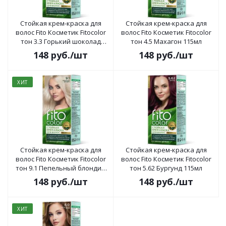
Стойкая крем-краска для
Стойкая крем-краска для
волос Fito Косметик Fitocolor
волос Fito Косметик Fitocolor
тон 3.3 Горький шоколад
тон 4.5 Махагон 115мл
115мл
148
руб.
/шт
148
руб.
/шт
ХИТ
Стойкая крем-краска для
Стойкая крем-краска для
волос Fito Косметик Fitocolor
волос Fito Косметик Fitocolor
тон 9.1 Пепельный блондин
тон 5.62 Бургунд 115мл
115мл
148
руб.
/шт
148
руб.
/шт
ХИТ