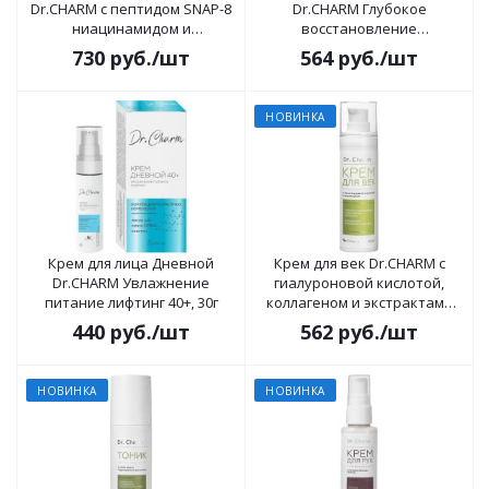
Dr.CHARM с пептидом SNAP-8
Dr.CHARM Глубокое
ниацинамидом и
восстановление
ферментами 30мл
интенсивное обновление
730
руб.
/шт
564
руб.
/шт
50+, 48г
НОВИНКА
Крем для лица Дневной
Крем для век Dr.CHARM с
Dr.CHARM Увлажнение
гиалуроновой кислотой,
питание лифтинг 40+, 30г
коллагеном и экстрактами
розы и малины 30мл
440
руб.
/шт
562
руб.
/шт
НОВИНКА
НОВИНКА