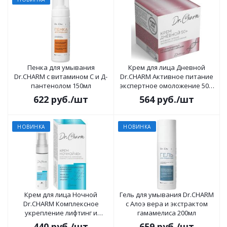
Пенка для умывания
Крем для лица Дневной
Dr.CHARM с витамином С и Д-
Dr.CHARM Активное питание
пантенолом 150мл
экспертное омоложение 50+,
48г
622
руб.
/шт
564
руб.
/шт
НОВИНКА
НОВИНКА
Крем для лица Ночной
Гель для умывания Dr.CHARM
Dr.CHARM Комплексное
с Алоэ вера и экстрактом
укрепление лифтинг и
гамамелиса 200мл
восстановление 40+, 30г
440
руб.
/шт
659
руб.
/шт