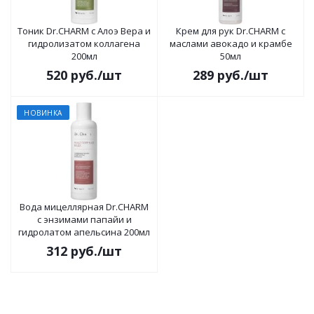
Тоник Dr.CHARM с Алоэ Вера и
Крем для рук Dr.CHARM с
гидролизатом коллагена
маслами авокадо и крамбе
200мл
50мл
520
руб.
/шт
289
руб.
/шт
НОВИНКА
Вода мицеллярная Dr.CHARM
с энзимами папайи и
гидролатом апельсина 200мл
312
руб.
/шт