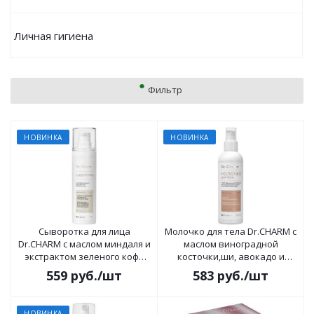
Личная гигиена
Фильтр
НОВИНКА
НОВИНКА
Сыворотка для лица
Молочко для тела Dr.CHARM с
Dr.CHARM с маслом миндаля и
маслом виноградной
экстрактом зеленого кофе
косточки,ши, авокадо и
30мл
комплексом пептидов 200мл
559
руб.
/шт
583
руб.
/шт
НОВИНКА