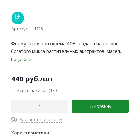
Артикул:
111728
Формула ночного крема 40+ создана на основе
богатого микса растительных экстрактов, масел,
аминокислот, витаминов и полисахаридов. Активно
Подробнее
запускает процессы восстановления кожи и
замедляет процессы естественного старения, а
440
руб.
/шт
именно активизирует регенерацию и обновление
клеток эпидермиса, мягко корректирует видимые
Есть в наличии
(170)
морщины, укрепляет кожный защитный барьер,
восстанавливает уровень увлаженности.
В корзину
Рассчитать доставку
Характеристики