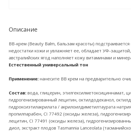
Описание
BB-крем (Beauty Balm, бальзам красоты) подстраивается
недостатки кожи и увлажняет ее, обладает УФ-защитой
австралийских ягод наполняет кожу витаминами и минер
Естественный универсальный тон
Применение:
нанесите BB крем на предварительно очи
Состав:
вода, глицерин, этилгексилметоксициннамат, ци
гидрогенизированный лецитин, октилдодеканол, октилд
гидроксиэтилакрилата / акрилоилдиметилтаурата натрия
пропилпарабен, CI 77492 (оксиды железа), гидрогенизи
лецитин, CI 77491 (оксиды железа), гидрогенизированн
диол, экстракт плодов Tasmannia Lanceolata (тасманийско