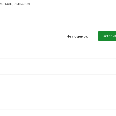
иональ, линалол
Оставит
Нет оценок