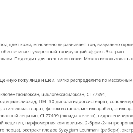
 под цвет кожи, мгновенно выравнивает тон, визуально скры
, обеспечивает умеренный тонирующий эффект. Экстракт
алами. Подходит для всех типов кожи. Можно использовать п
щенную кожу лица и шеи. Мягко распределите по массажным
клопентасилоксан, циклогексасилоксан, CI 77891,
одецилкслиозид, ПЭГ-30 диполигидрогсистеарат, сополимер
, этилгексилстеарат, феноксиэтанол, метилпарабен, этилпар
рованный лецитин, CI 77499 (оксиды железа), гидрогенизиро
ый лецитин, парфюмерная композиция, 2-бром-2-нитропропан
го перца), экстракт плодов Syzygium Leuhmanii (рибери), экст