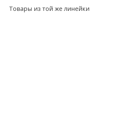
Товары из той же линейки
ХИТ
BB крем для лица Belita
Шампунь для волос
Young, Photoshop эффект
Belita Young Блеск и
30 мл
сила 400мл
Есть в наличии (109170)
Есть в наличии (19)
от
231 руб.
/шт
306
руб.
/шт