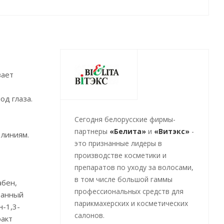
вает
од глаза.
Cегодня белорусские фирмы-
партнеры
«Белита»
и
«Витэкс»
-
 линиям.
это признанные лидеры в
производстве косметики и
препаратов по уходу за волосами,
в том числе большой гаммы
абен,
профессиональных средств для
ванный
парикмахерских и косметических
-1,3-
салонов.
ракт