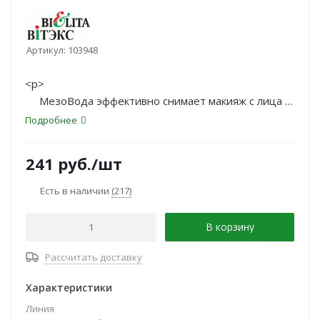
Артикул:
103948
<p>
МезоВода эффективно снимает макияж с лица и
век, очищает кожу от загрязнений, мгновенно
Подробнее
дарит чувство свежести и увлажненности
благодаря интенсивно увлажняющим компонентам
241
руб.
/шт
</p>
Есть в наличии
(217)
В корзину
Рассчитать доставку
Характеристики
Линия