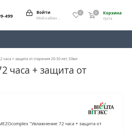
Войти
Корзина
0
0
0
99-499
Мой кабинет
пуста
аса + защита от старения 20-30 лет, 50мл
 часа + защита от
ZOсomplex "Увлажнение 72 часа + защита от