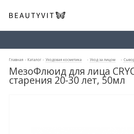
Главная
-
Каталог
-
Уходовая косметика
-
Уход за лицом
-
Сывор
МезоФлюид для лица CRYO
старения 20-30 лет, 50мл