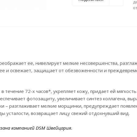
д
о
реображает ее, нивелирует мелкие несовершенства, разгла
 ее и освежает, защищает от обезвоженности и преждеврем
в течение 72-х часов*, укрепляет кожу, придает ей мягкость
беспечивает фотозащиту, увеличивает синтез коллагена, вы
ожи – разглаживает мелкие морщинки, предупреждает появле
ды усталости, возвращает лицу свежий отдохнувший вид.
азана компанией DSM Швейцария.