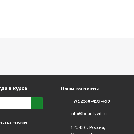
да в курсе!
Наши контакты
+7(925)0-499-499
info@beautyvit.ru
ь на связи
125430, Россия,